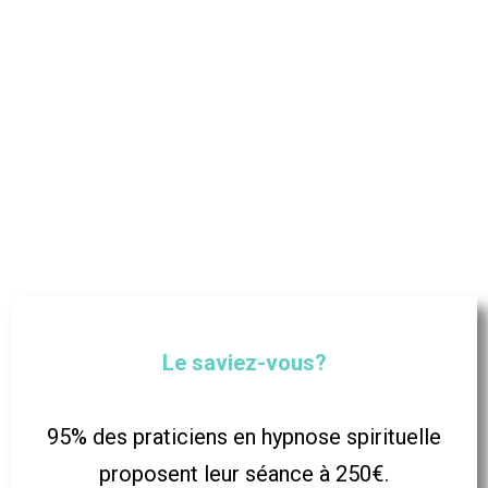
Avec plus d’un millier de séances à mon actif, c’est
aujourd’hui vous que j’ai envie de former pour prendre le
relais… »
Séverine Barbier
Fondatrice de l’Hypnose Transpersonnelle®
Le saviez-vous?
95% des praticiens en hypnose spirituelle
proposent leur séance à 250€.