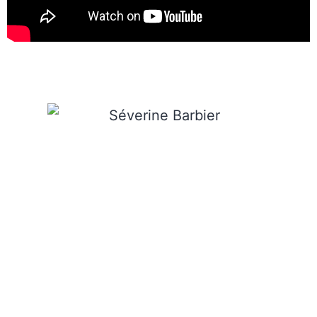
« Formée au coaching, à l’hypnose technique et spirituelle
(Dolores Cannon…) et à l’écoute thérapeutique, cela fait
plus de 10 ans que j’accompagne des personnes dans
leur recherche de sens.